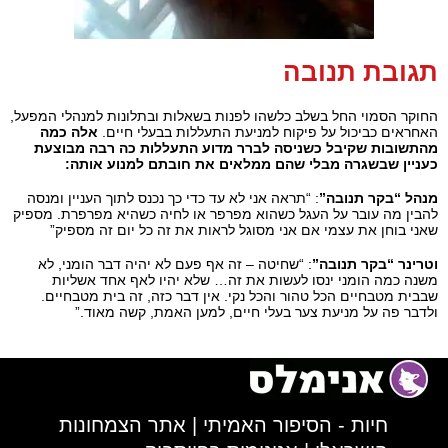
תגובת תנובה
החוקר הסמוי החל בשלב כלשהו לפנות בשאלות ובתלונות למנהלי המפעל,
האחראים כביכול על פיקוח למניעת התעללות בבעלי חיים.
אלה כמה
מהתשובות שקיבל כשניסה לברר מדוע התעללות כה רבה מבוצעת
כעניין שבשגרה מבלי שהם ממלאים את חובתם למנוע אותה:
מנהל “בקר תנובה”
: “תראה אני לא עד כדי כך נכנס לתוך העניין ומנסה
להבין מה עובר על העגל כשהוא מפרפר או לחיה כשהיא מפרפרת. מספיק
שאני בוחן את עצמי אם אני מסוגל לראות את זה כל יום זה מספיק”
וטרינר “בקר תנובה”
: “שחיטה – זה אף פעם לא יהיה דבר הומני, לא
משנה כמה הומני ינסו לעשות את זה… שלא יהיו לאף אחד אשליות
שבבית מטבחיים הכל טהור והכל נקי. אין דבר כזה, זה בית מטבחיים.
ולדבר פה על מניעת צער בעלי חיים, למען האמת, קשה מאוד.”
חיות - הסיפור האמיתי
|
אתר הצמחונות