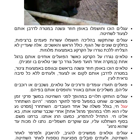
עגלים הוכו וחושמלו באופן חוזר ונשנה במטרה לדרבן אותם
לצעוד לשחיטה.
עגלים שהתקשו בהליכה חושמלו עשרות פעמים ברציפות,
בחלקים שונים של הגוף, כולל הראש והאשכים. אלה שעדיין לא
הצליחו ללכת נגררו על הקרקע באמצעות מלגזות.
טלאים נגררו על הקרקע כאשר הפועלים אוחזים אותם ברגל
אחת (במקרה אחד תועד פועל גורר כך שני טלאים בו זמנית).
טלאים הוכו באופן חוזר ונשנה בראשם ובגופם באמצעות צינור,
במטרה לדרבן אותם לקום או לצעוד, ולעתים ללא כל סיבה
נראית לעין.
פועלים תועדו עומדים ודורכים על טלאים, נשכבים או רוכבים
עליהם, משליכים אותם באוויר ותופסים אותם בפיהם.
עגלים הוחזקו תלויים במהופך לפני השחיטה במשך פרקי זמן
ממושכים. שוחט במפעל סיפר לחוקר הסמוי: “היום השתחרר
עגל
חי, בגלל פשלה של אחד העובדים. השתחרר [מסרט נע
עליו הוא תלוי במהופך מרגל אחת] אחרי שכבר שחטו אותו, בא
אלינו חי. התחיל להתפרע, כמעט הרג אותנו. ברחנו משם.
בסוף השתלטו עליו, עם שוקרים חשמליים. נתנו לו מכות עד
שהוא נרגע”
עגלים וטלאים ממשיכים להגיב, להיאבק ולפרפר לאחר
השחיטה, ולעתים סובלים מפגיעות נוספות לאחר השחיטה.