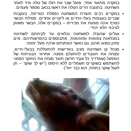
במקרה מתועד אחד, פועל שבר את רגלו של טלה מיד לאחר
השחיטה. בתגובה הרים הטלה את ראשו בכאב מספר פעמים.
במקרים רבים תוצרת המשחטה נפסלת כטריפה, בעקבות
שברים בעצמות בעלי-החיים או ליקויים אחרים. פסילת הבשר
כטרף אינה מונעת את מכירתו – במקרים אלה, הבשר משווק
לציבור הלא יהודי.
עגלים שהובלו למשחטה נכלאים עד לקיחתם לשחיטה
במכלאות צפופות ומזוהמות, מתבוססים בהפרשותיהם. מים
ומזון נמנעו מהם, גם כאשר המתנתם ארכה מעל יממה.
מנהל קו השחיטה מגיב באדישות להתעללות בבעלי-חיים,
ומנחה את העובדים להתעלם ממנה. אחראי הבטיחות של
המפעל (שמדריך כל עובד חדש) תועד מנחה את החוקר הסמוי
להשתמש בשוקרים חשמליים ללא היסוס (“יש לך שוקר – תן
לעגל שוקר בתחת, הוא כבר יזוז”)