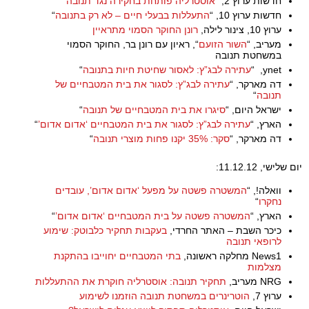
חדשות ערוץ 2, “
אוסטרליה פותחת בחקירה נגד תנובה
“
חדשות ערוץ 10, “
התעללות בבעלי חיים – לא רק בתנובה
“
ערוץ 10, צינור לילה,
רונן החוקר הסמוי מתראיין
מעריב, “
השור הזועם
“, ראיון עם רונן בר, החוקר הסמוי
במשחטת תנובה
ynet, “
עתירה לבג”ץ: לאסור שחיטת חיות בתנובה
“
דה מארקר, “
עתירה לבג”ץ: לסגור את בית המטבחיים של
תנובה
“
ישראל היום, “
סיגרו את בית המטבחיים של תנובה
“
הארץ, “
עתירה לבג”ץ: לסגור את בית המטבחיים ‘אדום אדום’
“
דה מארקר, “
סקר: 35% יקנו פחות מוצרי תנובה
“
יום שלישי, 11.12.12:
וואלה!, “
המשטרה פשטה על מפעל ‘אדום אדום’, עובדים
נחקרו
“
הארץ, “
המשטרה פשטה על בית המטבחיים ‘אדום אדום’
“
כיכר השבת – האתר החרדי,
בעקבות תחקיר כלבוטק: שימוע
לרופאי תנובה
News1 מחלקה ראשונה,
בתי המטבחיים יחוייבו בהתקנת
מצלמות
NRG מעריב,
תחקיר תנובה: אוסטרליה חוקרת את ההתעללות
ערוץ 7,
הוטרינרים במשחטת תנובה הוזמנו לשימוע