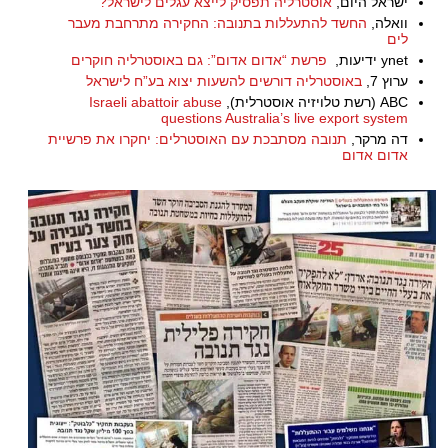
ישראל היום,
אוסטרליה תפסיק לייצא עגלים לישראל?
וואלה,
החשד להתעללות בתנובה: החקירה מתרחבת מעבר
לים
ynet ידיעות,
פרשת “אדום אדום”: גם באוסטרליה חוקרים
ערוץ 7,
באוסטרליה דורשים להשעות יצוא בע”ח לישראל
ABC (רשת טלויזיה אוסטרלית),
Israeli abattoir abuse
questions Australia’s live export system
דה מרקר,
תנובה מסתבכת עם האוסטרלים: יחקרו את פרשיית
אדום אדום