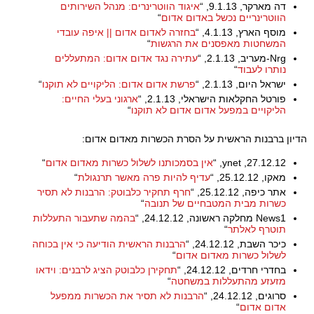
דה מארקר, 9.1.13, “
איגוד הווטרינרים: מנהל השירותים
הווטרינריים נכשל באדום אדום
“
מוסף הארץ, 4.1.13, “
בחזרה לאדום אדום || איפה עובדי
המשחטות מאפסנים את הרגשות
“
Nrg-מעריב, 2.1.13, “
עתירה נגד אדום אדום: המתעללים
נותרו לעבוד
“
ישראל היום, 2.1.13, “
פרשת אדום אדום: הליקויים לא תוקנו
“
פורטל החקלאות הישראלי, 2.1.13, “
ארגוני בעלי החיים:
הליקויים במפעל אדום אדום לא תוקנו
“
הדיון ברבנות הראשית על הסרת הכשרות מאדום אדום:
ynet ,27.12.12, “
אין בסמכותנו לשלול כשרות מאדום אדום
“
מאקו, 25.12.12, “
עדיף להיות פרה מאשר תרנגולת
“
אתר כיפה, 25.12.12, “
חרף תחקיר כלבוטק: הרבנות לא תסיר
כשרות מבית המטבחיים של תנובה
“
News1 מחלקה ראשונה, 24.12.12, “
בהמה שתעבור התעללות
תוטרף לאלתר
“
כיכר השבת, 24.12.12, “
הרבנות הראשית הודיעה כי אין בכוחה
לשלול כשרות מאדום אדום
“
בחדרי חרדים, 24.12.12, “
תחקירן כלבוטק הציג לרבנים: וידאו
מזעזע מהתעללות במשחטה
“
סרוגים, 24.12.12, “
הרבנות לא תסיר את הכשרות ממפעל
אדום אדום
“