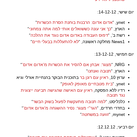
יום שישי, 14-12-12:
ynet, “
אדום אדום: הרבנות בוחנת הסרת הכשרות
“
הארץ, “
כך אני עונה כששואלים אותי למה אתה צמחוני
“
רשת ב’, “
דפוס העבודה באדום אדום נוגד את ההלכה
“
News1 מחלקה ראשונה, “
לא להתעללות בבעלי חיים
“
יום חמישי, 13-12-12:
NRG, “
מצגר: אבחן אם להסיר את הכשרות מ’אדום אדום’
“
הארץ, “
תנובה ואנחנו
“
ערוץ 10,
ראיון עם רונן בר
בתוכנית הבוקר בהנחיית אורלי וגיא
ynet, “
בית מטבחיים מאופק לאופק
“
רדיו ללא הפסקה,
ראיון עם האישה שהגישה תביעה ייצוגית
נגד תנובה
כלכליסט, “
למה תנובה מתעקשת לפעול בשוק הבשר
“
בחדרי חרדים, “
הגר”י מצגר: נסיר ההשגחה מ’אדום אדום’
“
mynet, “
זוועה במשחטה
“
יום רביעי, 12.12.12: