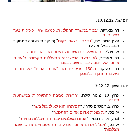
יום שני, 10.12.12:
דה מארקר, “
בכיר במשרד החקלאות: כמעט שאין פעילות צער
בעלי חיים
“
העין השביעית, “
ג’קי לוי ושאר ירקות
” (בעקבות תגובה לתחקיר
תנובה בגלי צה”ל)
גלי צה”ל,
ההתעללות במשחטה: מאות מחו נגד תנובה
דה מארקר,
לא בפעם הראשונה: התעללות הקשורה ב”אדום
אדום” של תנובה כבר נחשפה בעבר
דה מארקר,
כ-150 מפגינים נגד “אדום אדום” של תנובה
בעקבות תחקיר כלבוטק
יום ראשון, 9.12.12:
ערוץ 10, צינור לילה, “
הרשת מגיבה להתעללות במשחטת
תנובה
“
ערוץ 2, “עושים סדר”, “
הפיתרון הוא לא לאכול בשר
“
גלובס, “
על מנכ”ל אדום אדום להתפטר
“
ynet, אורנה בנאי, “
אנחנו משלמים עבור ההתעללות בחיות
“
גלובס, “
מנכ”ל אדום אדום: מנהל בית המטבחיים פורש, שמנו
מצלמות
“