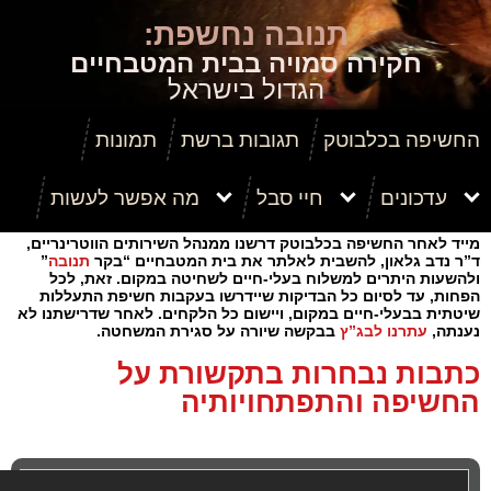
תנובה
נחשפת:
חקירה סמויה בבית המטבחיים
הגדול בישראל‬
החשיפה בכלבוטק
תגובות ברשת
תמונות
עדכונים
חיי סבל
מה אפשר לעשות
מייד לאחר החשיפה בכלבוטק דרשנו ממנהל השירותים הווטרינריים,
תרומה
ד”ר נדב גלאון, להשבית לאלתר את בית המטבחיים “בקר
תנובה
”
ולהשעות היתרים למשלוח בעלי-חיים לשחיטה במקום. זאת, לכל
הפחות, עד לסיום כל הבדיקות שיידרשו בעקבות חשיפת התעללות
שיטתית בבעלי-חיים במקום, ויישום כל הלקחים. לאחר שדרישתנו לא
נענתה,
עתרנו לבג”ץ
בבקשה שיורה על סגירת המשחטה.
כתבות נבחרות בתקשורת על
החשיפה והתפתחויותיה