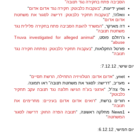
הסביבה פתח בחקירה נגד תנובה”
ynet ידיעות, “
בעקבות כלבוטק: חקירה נגד אדום אדום
“
וואלה!, “
בעקבות תחקיר כלבוטק: דרישה לסגור את משחטת
אדום אדום
“
דה מארקר, “
המשרד להגנת הסביבה פתח בחקירה פלילית נגד
משחטת תנובה
“
ג’רוזלם פוסט, “
Tnuva investigated for alleged animal
“
abuse
פורטל החקלאות, “
בעקבות תחקיר כלבוטק: נפתחה חקירה נגד
תנובה
“
יום שישי, 7.12.12:
ynet, “
אדום אדום: הטלוויזיה התחילה, הרשת תסיים
“
מעריב, “דרישה: לסגור את משחטת תנובה” ראו תמונה.
גלי צה”ל, “
ארגוני בע”ח הגישו תלונה נגד תנובה עקב תחקיר
כלבוטק
“
חורים ברשת, “
רואים אדום אדום בעיניים: מחרימים את
תנובה
“
News1 מחלקה ראשונה, “
תנובה הפרה החוק: דרישה לסגור
המשחטה
“
יום חמישי, 6.12.12: