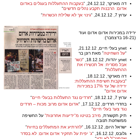
דה מארקר, 24.12.12, “
בעקבות ההתעללות בעגלים באדום
אדום: הרבנות תקבע נהלים חדשים
“
ערוץ 7, 24.12.12, “
גינוי אך לא שלילת הכשרות
“
ירידה במכירות אדום אדום ועוד
(16-21 בדצמבר):
ynet בעלי חיים, 21.12.12,
“
על השחיטה
” מאת רונן בר
ynet יהדות, 18.12.12, “
כשר
אבל מסריח: אל תכשירו את
ההתעללות
“
דה מארקר, 18.12.12,
“
בעקבות חשיפת ההתעללות:
ירידה של עד 17% במכירות
אדום אדום
“
ערוץ 7, 18.12.12, “
חרדים נגד התעללות בבעלי חיים
“
בחדרי חרדים, 17.12.12, “
אדום אדום מרוב מכות – חרדים
נגד צער בעלי חיים
“
תיק תקשורת,
מירב בטיטו מ”ידיעות אחרונות”
על החשיפה
ממשחטת תנובה
ישראל היום, 16.12.12, “
להרתיע את המתעללים בחיות
“
גלובס, 16.12.12, “
ג’ יפית על תחקיר אדום אדום: לא בסדר
שהמנכ”ל לא ידע
“