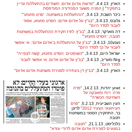
הארץ, 4.4.13, “
פרשת אדום אדום: חשודים בהתעללות עדיין
בתפקיד
” |
הפניה משער המהדורה המודפסת
כיכר השבת, 3.4.13, “
ההתעללות במשחטה: ‘סרט מזעזע’
“
גלובס, 3.4.13, “
בג”ץ על אדום אדום: הסרט מזעזע, אסור
לעבור לסדר היום
“
דה מארקר, 3.4.13, “
בג”ץ: לזרז חקירת ההתעללות במשחטת
תנובה; ‘הסרט מזעזע
‘”
נענע10, 3.4.13, “
בג”ץ על ההתעללות ב’אדום אדום’: אי אפשר
לעבור על כך לסדר היום
“
ישראל היום, 3.4.13, “
השופטים: הסרט מזעזע, קשה לצפייה
“
Nrg-מעריב, 3.4.13, “
בג”ץ על אדום אדום: אי אפשר לעבור
לסדר היום
“
הארץ, 3.4.13, “
בג”ץ דן בעתירה לסגירת משחטת אדום אדום
“
ynet יהדות, 14.2.13, “
פרה
פרה: רות ומאבקה על
השחיטה הכשרה
“
העין השביעית, 5.2.13, “
פרס
העיתונאי הצעיר 2012
” לרונן
בר, התחקירן הסמוי במשחטת
תנובה
כלכליסט, 21.1.13, “
תנובה
במגעים למכירת אדום אדום לדודי עזרא
“