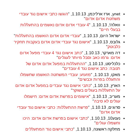
ynet, ארז ארליכמן, 1.10.13, “
הוגשו כתבי אישום נגד עובדי
משחטת אדום אדום
“
וואלה!, 1.10.13, “
4 עובדי אדום אדום נאשמים בהתעללות
בבעלי חיים
“
ישראל היום, 1.10.13, “
עובדי אדום אדום הואשמו בהתעללות
“
גלובס, 1.10.13, “
אישום נגד עובדי אדום אדום בעקבות תחקיר
כלבוטק
“
דה מארקר, 1.10.13, “
כתב אישום נגד 4 עובדי מפעל אדום
אדום: גרמו כאב וסבל מיותר לעגלים
“
כלכליסט, 1.10.13, “
ההתעללות במפעל אדום אדום של
תנובה: כתב אישום נגד 4 עובדים
“
מאקו, 1.10.13, “
מזעזע: עובדי המשחטה הואשמו שחשמלו
והתעללו בפרות וכבשים
“
הארץ, 1.10.13, “
כתבי אישום נגד עובדים במפעל אדום אדום
על התעללות בעגלים בשוקר
“
מעריב, 1.10.13, “
אישומים בפרשת אדום אדום: חישמלו
עגלים לא סיבה
“
סרוגים, 1.10.13, “
פרשת ההתעללות: כתבי אישום נגד עובדי
אדום אדום
“
נענע10, 1.10.13, “
כתבי אישום בפרשת אדום אדום: היכו
וחשמלו עגלים
“
מחלקה ראשונה, 1.10.13, “
כתבי אישום נגד המתעללים