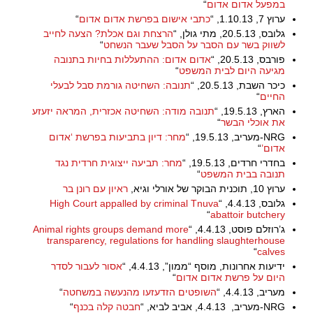
במפעל אדום אדום
“
ערוץ 7, 1.10.13, “
כתבי אישום בפרשת אדום אדום
“
גלובס, 20.5.13, מתי גולן, “
הרצחת וגם אכלת? הצעה לחייב
לשווק בשר עם הסבר על הסבל שעבר הנשחט
“
פורבס, 20.5.13, “
אדום אדום: ההתעללות בחיות בתנובה
מגיעה היום לבית המשפט
“
כיכר השבת, 20.5.13, “
תנובה: השחיטה גורמת סבל לבעלי
החיים
“
הארץ, 19.5.13, “
תנובה מודה: השחיטה אכזרית, המראה יזעזע
את אוכלי הבשר
“
NRG-מעריב, 19.5.13, “
מחר: דיון בתביעות בפרשת ‘אדום
אדום’
“
בחדרי חרדים, 19.5.13, “
מחר: תביעה ייצוגית חרדית נגד
תנובה בבית המשפט
“
ערוץ 10, תוכנית הבוקר של אורלי וגיא,
ראיון עם רונן בר
גלובס, 4.4.13, “
High Court appalled by criminal Tnuva
“
abattoir butchery
ג’רוזלם פוסט, 4.4.13, “
Animal rights groups demand more
transparency, regulations for handling slaughterhouse
“
calves
ידיעות אחרונות, מוסף “ממון”, 4.4.13, “
אסור לעבור לסדר
היום על פרשת אדום אדום
“
מעריב, 4.4.13, “
השופטים הזדעזעו מהנעשה במשחטה
“
NRG-מעריב, 4.4.13, אביב לביא, “
חבטה קלה בכנף
“