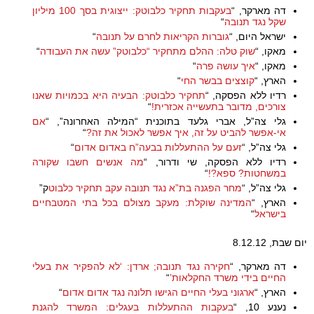
דה מארקר, “
בעקבות תחקיר כלבוטק: ייצוגית בסך 100 מיליון
שקל נגד תנובה
“
ישראל היום, “
גוברות הקריאות לחרם על תנובה
“
מאקו, “
שוק טלה: ההלם מתחקיר “כלבוטק” עשה את העבודה
“
מאקו, “
איך עושה פרה
“
הארץ, “
קוצצים בבשר החי
“
רדיו ללא הפסקה, “
תחקיר כלבוטק: הבעיה היא בכמויות שאנו
צורכים, מדובר בתעשייה אכזרית!
“
גלי צה”ל, אברי גלעד בתוכנית “המילה האחרונה”, “
אם
אי-אפשר להביט על זה, איך אפשר לאכול את זה?
“
גלי צה”ל, “
זעם על ההתעללות בבעה”ח באדום אדום
“
רדיו ללא הפסקה, שי ודרור, “
מה אנשים חשבו שקורה
במשחטות? ספא?!
“
גלי צה”ל, “
מחר הפגנה בת”א נגד תנובה עקב תחקיר כלבוט
ק”
הארץ, “
המדינה שוקלת: מעקב מצולם בכל בתי המטבחיים
בישראל
“
יום שבת, 8.12.12
דה מארקר, “
חקירה נגד תנובה; ארדן: ‘לא להפקיר את בעלי
החיים בידי משרד החקלאות’
“
הארץ, “
ארגוני בעלי החיים הגישו תלונה נגד אדום אדום
“
נענע 10, “
בעקבות ההתעללות בעגלים: המשרד להגנת